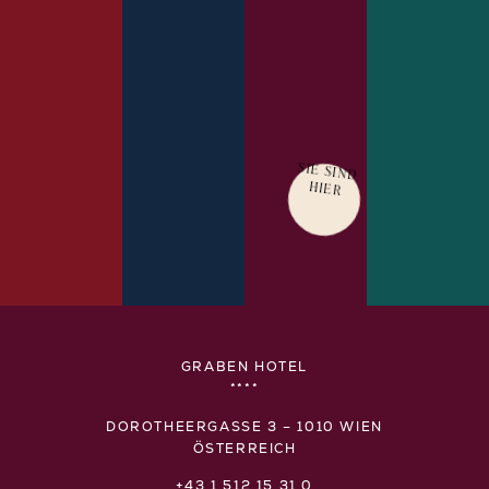
SIE SIND
HIER
MEHR
MEHR
MEHR
ERFAHREN
ERFAHREN
ERFAHRE
GRABEN HOTEL
****
DOROTHEERGASSE 3 – 1010 WIEN
ÖSTERREICH
+43 1 512 15 31 0